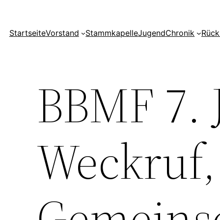
Startseite
Vorstand
Stammkapelle
Jugend
Chronik
Rück
BBMF 7. J
Weckruf,
Gemeinsc