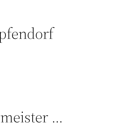
pfendorf
rmeister …