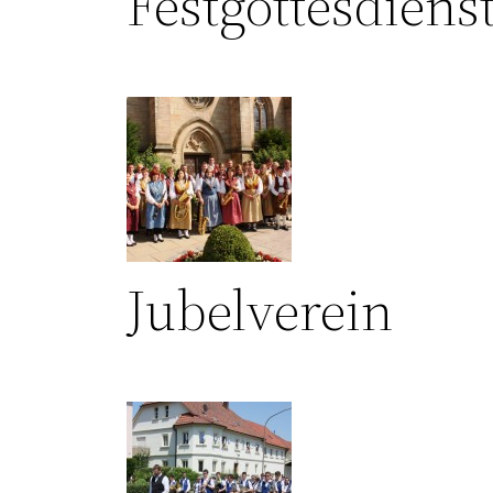
Festgottesdiens
Jubelverein